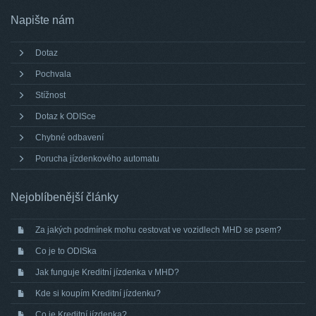
Napište nám
Dotaz
Pochvala
Stížnost
Dotaz k ODISce
Chybné odbavení
Porucha jízdenkového automatu
Nejoblíbenější články
Za jakých podmínek mohu cestovat ve vozidlech MHD se psem?
Co je to ODISka
Jak funguje Kreditní jízdenka v MHD?
Kde si koupím Kreditní jízdenku?
Co je Kreditní jízdenka?