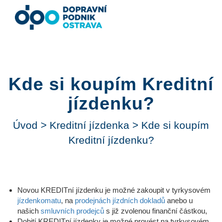
Kde si koupím Kreditní
jízdenku?
Úvod
>
Kreditní jízdenka
>
Kde si koupím
Kreditní jízdenku?
Novou KREDITní jízdenku je možné zakoupit v tyrkysovém
jízdenkomatu
, na
prodejnách jízdních dokladů
anebo u
našich
smluvních prodejců
s již zvolenou finanční částkou,
Dobití KREDITní jízdenky je možné provést na tyrkysovém