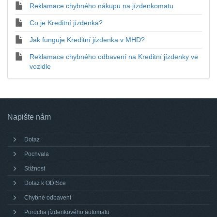
Reklamace chybného nákupu na jízdenkomatu
Co je Kreditní jízdenka?
Jak funguje Kreditní jízdenka v MHD?
Reklamace chybného odbavení na Kreditní jízdenky ve
vozidle
Napište nám
Dotaz
Pochvala
Stížnost
Dotaz k ODISce
Chybné odbavení
Porucha jízdenkového automatu