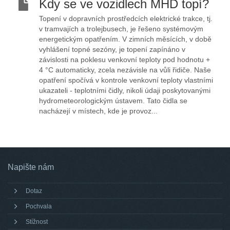
Kdy se ve vozidlech MHD topí?
Topení v dopravních prostředcích elektrické trakce, tj.
v tramvajích a trolejbusech, je řešeno systémovým
energetickým opatřením. V zimních měsících, v době
vyhlášení topné sezóny, je topení zapínáno v
závislosti na poklesu venkovní teploty pod hodnotu +
4 °C automaticky, zcela nezávisle na vůli řidiče. Naše
opatření spočívá v kontrole venkovní teploty vlastními
ukazateli - teplotními čidly, nikoli údaji poskytovanými
hydrometeorologickým ústavem. Tato čidla se
nacházejí v místech, kde je provoz...
Napište nám
Dotaz
Pochvala
Stížnost