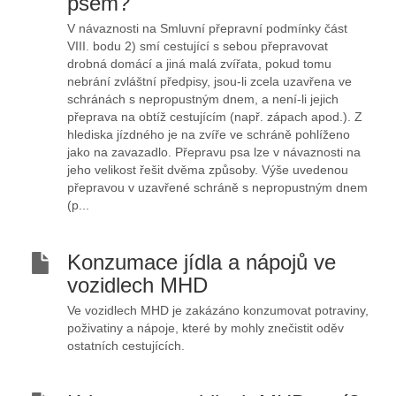
psem?
V návaznosti na Smluvní přepravní podmínky část
VIII. bodu 2) smí cestující s sebou přepravovat
drobná domácí a jiná malá zvířata, pokud tomu
nebrání zvláštní předpisy, jsou-li zcela uzavřena ve
schránách s nepropustným dnem, a není-li jejich
přeprava na obtíž cestujícím (např. zápach apod.). Z
hlediska jízdného je na zvíře ve schráně pohlíženo
jako na zavazadlo. Přepravu psa lze v návaznosti na
jeho velikost řešit dvěma způsoby. Výše uvedenou
přepravou v uzavřené schráně s nepropustným dnem
(p...
Konzumace jídla a nápojů ve
vozidlech MHD
Ve vozidlech MHD je zakázáno konzumovat potraviny,
poživatiny a nápoje, které by mohly znečistit oděv
ostatních cestujících.