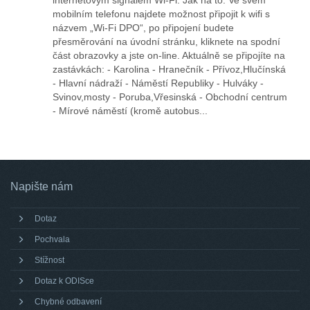
internetovým signálem Wi-Fi. Jak na to: Ve svém
mobilním telefonu najdete možnost připojit k wifi s
názvem „Wi-Fi DPO“, po připojení budete
přesměrování na úvodní stránku, kliknete na spodní
část obrazovky a jste on-line. Aktuálně se připojíte na
zastávkách: - Karolina - Hranečník - Přívoz,Hlučínská
- Hlavní nádraží - Náměstí Republiky - Hulváky -
Svinov,mosty - Poruba,Vřesinská - Obchodní centrum
- Mírové náměstí (kromě autobus...
Napište nám
Dotaz
Pochvala
Stížnost
Dotaz k ODISce
Chybné odbavení